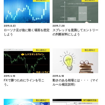
初心者向け
初心者向け
2019.8.23
2019.7.28
ローソク足が急に動く場面を想定
スプレッドを意識してエントリー
しよう
の判断材料にしよう
初心者向け
初心者向け
2019.4.10
2019.6.18
FXで勝つためにラインを引こ
動きのある相場とは・・・（マイ
う。
ルール補足説明）
初心者向け
MT4操作方法