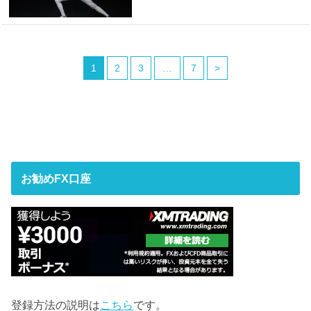
1
2
3
…
7
>
お勧めFX口座
登録方法の説明は
こちら
です。