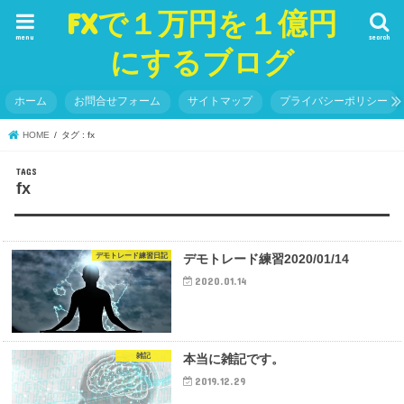
FXで１万円を１億円
menu
search
にするブログ
ホーム
お問合せフォーム
サイトマップ
プライバシーポリシー
HOME
タグ : fx
fx
デモトレード練習日記
デモトレード練習2020/01/14
2020.01.14
雑記
本当に雑記です。
2019.12.29