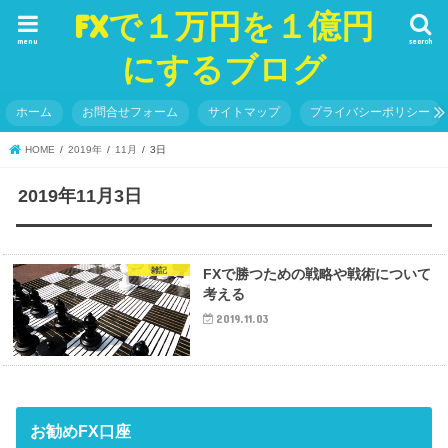
FXで１万円を１億円
menu
search
にするブログ
ホーム
お問合せフォーム
サイトマップ
プライバシーポリシー
HOME
2019年
11月
3日
2019年11月3日
雑記
FXで勝つための戦略や戦術について
考える
2019.11.03
お勧めFX口座