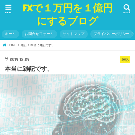
FXで１万円を１億円
menu
search
にするブログ
ホーム
お問合せフォーム
サイトマップ
プライバシーポリシー
HOME
雑記
本当に雑記です。
2019.12.29
雑記
本当に雑記です。