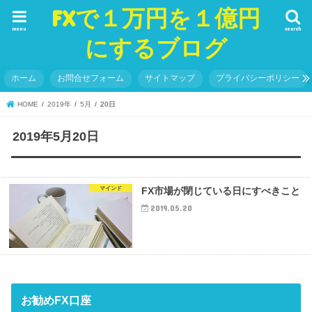
FXで１万円を１億円
menu
search
にするブログ
ホーム
お問合せフォーム
サイトマップ
プライバシーポリシー
HOME
2019年
5月
20日
2019年5月20日
マインド
FX市場が閉じている日にすべきこと
2019.05.20
お勧めFX口座