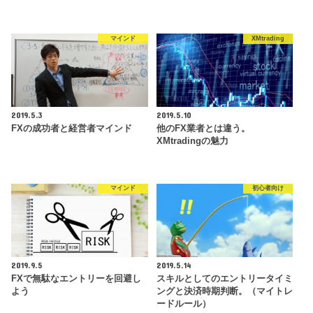
マインド
XMtrading
2019.5.3
2019.5.10
FXの成功者と経営者マインド
他のFX業者とは違う。
XMtradingの魅力
マインド
初心者向け
2019.9.5
2019.5.14
FXで無駄なエントリーを回避し
スキルとしてのエントリータイミ
よう
ングと決済時期判断。（マイトレ
ードルール）