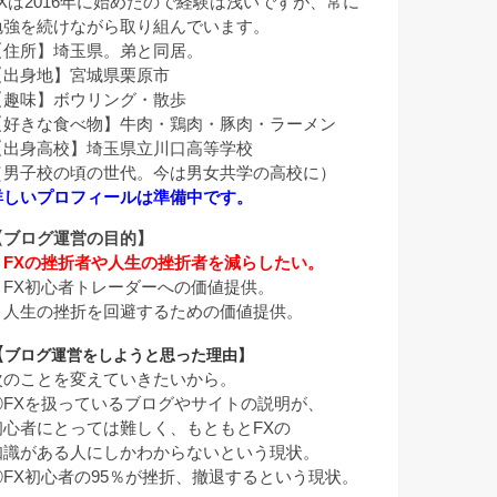
FXは2016年に始めたので経験は浅いですが、常に
勉強を続けながら取り組んでいます。
【住所】埼玉県。弟と同居。
【出身地】宮城県栗原市
【趣味】ボウリング・散歩
【好きな食べ物】牛肉・鶏肉・豚肉・ラーメン
【出身高校】埼玉県立川口高等学校
（男子校の頃の世代。今は男女共学の高校に）
詳しいプロフィールは準備中です。
【ブログ運営の目的】
・
FXの挫折者や人生の挫折者を減らしたい。
・FX初心者トレーダーへの価値提供。
・人生の挫折を回避するための価値提供。
【
ブログ運営をしようと思った理由】
次のことを変えていきたいから。
①FXを扱っているブログやサイトの説明が、
初心者にとっては難しく、もともとFXの
知識がある人にしかわからないという現状。
②FX初心者の95％が挫折、撤退するという現状。