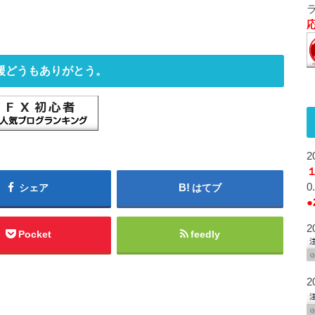
援どうもありがとう。
2
シェア
はてブ
●
2
Pocket
feedly
2