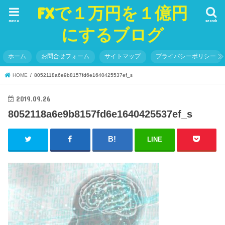
FXで１万円を１億円
menu
search
にするブログ
ホーム
お問合せフォーム
サイトマップ
プライバシーポリシー
HOME
8052118a6e9b8157fd6e1640425537ef_s
2019.09.26
8052118a6e9b8157fd6e1640425537ef_s
LINE