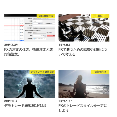
MT4操作方法
雑記
2019.3.29
2019.11.3
FXの注文の仕方。指値注文と逆
FXで勝つための戦略や戦術につ
指値注文。
いて考える
デモトレード練習日記
初心者向け
2019.12.5
2019.4.27
デモトレード練習2019/12/5
FXのトレードスタイルを一定に
しよう