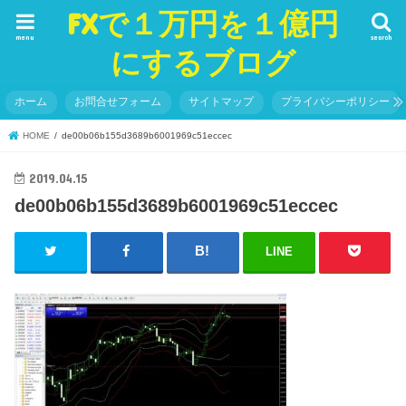
FXで１万円を１億円
menu
search
にするブログ
ホーム
お問合せフォーム
サイトマップ
プライバシーポリシー
HOME
de00b06b155d3689b6001969c51eccec
2019.04.15
de00b06b155d3689b6001969c51eccec
LINE