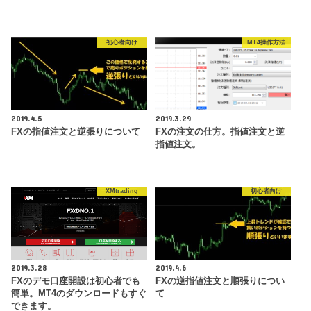
初心者向け
MT4操作方法
2019.4.5
2019.3.29
FXの指値注文と逆張りについて
FXの注文の仕方。指値注文と逆
指値注文。
XMtrading
初心者向け
2019.3.28
2019.4.6
FXのデモ口座開設は初心者でも
FXの逆指値注文と順張りについ
簡単。MT4のダウンロードもすぐ
て
できます。