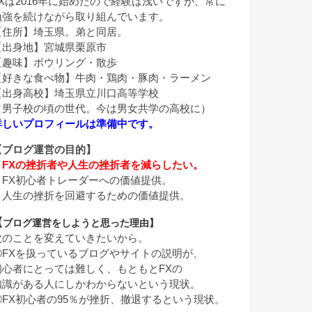
FXは2016年に始めたので経験は浅いですが、常に
勉強を続けながら取り組んでいます。
【住所】埼玉県。弟と同居。
【出身地】宮城県栗原市
【趣味】ボウリング・散歩
【好きな食べ物】牛肉・鶏肉・豚肉・ラーメン
【出身高校】埼玉県立川口高等学校
（男子校の頃の世代。今は男女共学の高校に）
詳しいプロフィールは準備中です。
【ブログ運営の目的】
・
FXの挫折者や人生の挫折者を減らしたい。
・FX初心者トレーダーへの価値提供。
・人生の挫折を回避するための価値提供。
【
ブログ運営をしようと思った理由】
次のことを変えていきたいから。
①FXを扱っているブログやサイトの説明が、
初心者にとっては難しく、もともとFXの
知識がある人にしかわからないという現状。
②FX初心者の95％が挫折、撤退するという現状。