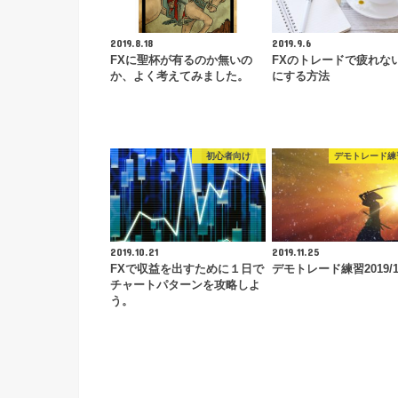
2019.8.18
2019.9.6
FXに聖杯が有るのか無いの
FXのトレードで疲れな
か、よく考えてみました。
にする方法
初心者向け
デモトレード練
2019.10.21
2019.11.25
FXで収益を出すために１日で
デモトレード練習2019/11
チャートパターンを攻略しよ
う。