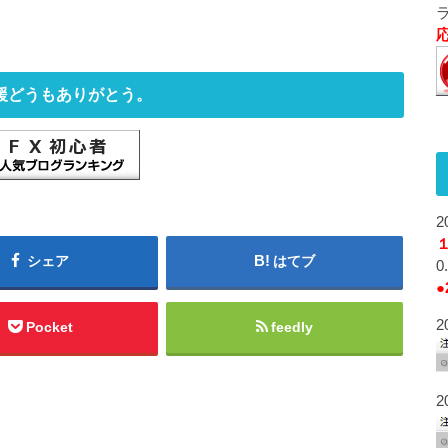
援どうもありがとう。
2
シェア
はてブ
●
2
Pocket
feedly
2