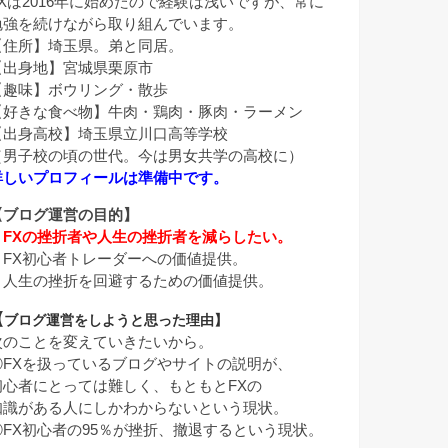
FXは2016年に始めたので経験は浅いですが、常に
勉強を続けながら取り組んでいます。
【住所】埼玉県。弟と同居。
【出身地】宮城県栗原市
【趣味】ボウリング・散歩
【好きな食べ物】牛肉・鶏肉・豚肉・ラーメン
【出身高校】埼玉県立川口高等学校
（男子校の頃の世代。今は男女共学の高校に）
詳しいプロフィールは準備中です。
【ブログ運営の目的】
・
FXの挫折者や人生の挫折者を減らしたい。
・FX初心者トレーダーへの価値提供。
・人生の挫折を回避するための価値提供。
【
ブログ運営をしようと思った理由】
次のことを変えていきたいから。
①FXを扱っているブログやサイトの説明が、
初心者にとっては難しく、もともとFXの
知識がある人にしかわからないという現状。
②FX初心者の95％が挫折、撤退するという現状。