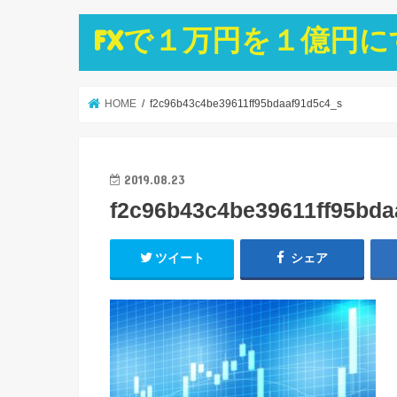
FXで１万円を１億円
HOME
f2c96b43c4be39611ff95bdaaf91d5c4_s
2019.08.23
f2c96b43c4be39611ff95bda
ツイート
シェア