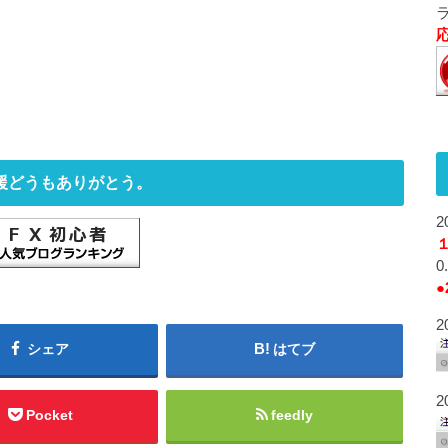
援どうもありがとう。
2
●
2
シェア
はてブ
2
Pocket
feedly