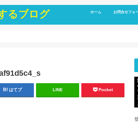
にするブログ
ホーム
お問合せフォ
af91d5c4_s
はてブ
LINE
Pocket