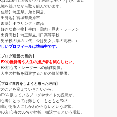
FXは2016年に始めたので経験は浅いですが、常に
勉強を続けながら取り組んでいます。
【住所】埼玉県。弟と同居。
【出身地】宮城県栗原市
【趣味】ボウリング・散歩
【好きな食べ物】牛肉・鶏肉・豚肉・ラーメン
【出身高校】埼玉県立川口高等学校
（男子校の頃の世代。今は男女共学の高校に）
詳しいプロフィールは準備中です。
【ブログ運営の目的】
・
FXの挫折者や人生の挫折者を減らしたい。
・FX初心者トレーダーへの価値提供。
・人生の挫折を回避するための価値提供。
【
ブログ運営をしようと思った理由】
次のことを変えていきたいから。
①FXを扱っているブログやサイトの説明が、
初心者にとっては難しく、もともとFXの
知識がある人にしかわからないという現状。
②FX初心者の95％が挫折、撤退するという現状。