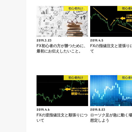
初心者向け
初心者
2019.3.23
2019.4.5
FX初心者の方が勝つために、
FXの指値注文と逆張り
最初にお伝えしたいこと。
て
初心者向け
初心者
2019.4.6
2019.8.23
FXの逆指値注文と順張りにつ
ローソク足が急に動く
いて
想定しよう