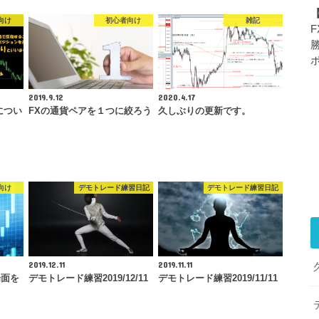
向け
初心者向け
雑記
2019.9.12
2020.4.17
につい
FXの通貨ペアを１つに絞ろう
久しぶりの更新です。
向け
デモトレード練習日記
デモトレード練習日記
2019.12.11
2019.11.11
場面を
デモトレード練習2019/12/11
デモトレード練習2019/11/11